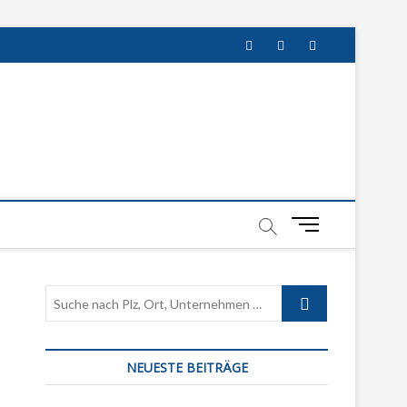
twitter
facebook
instagram
M
e
n
u
Suche
B
nach
u
Plz,
t
Ort,
t
NEUESTE BEITRÄGE
Unternehmen
o
…
n