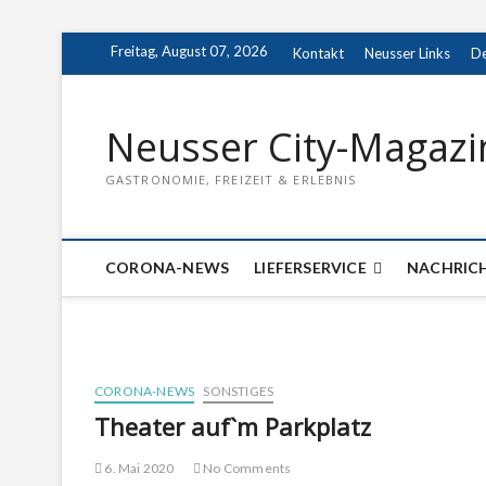
Skip
Freitag, August 07, 2026
Kontakt
Neusser Links
De
to
content
Neusser City-Magazi
GASTRONOMIE, FREIZEIT & ERLEBNIS
CORONA-NEWS
LIEFERSERVICE
NACHRIC
CORONA-NEWS
SONSTIGES
Theater auf`m Parkplatz
6. Mai 2020
No Comments