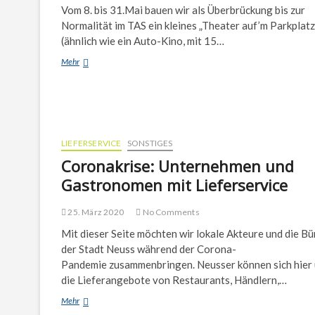
Vom 8. bis 31.Mai bauen wir als Überbrückung bis zur
Normalität im TAS ein kleines „Theater auf’m Parkplatz
(ähnlich wie ein Auto-Kino, mit 15…
Theater
Mehr
auf`m
Parkplatz
LIEFERSERVICE
SONSTIGES
Coronakrise: Unternehmen und
Gastronomen mit Lieferservice
25. März 2020
No Comments
Mit dieser Seite möchten wir lokale Akteure und die B
der Stadt Neuss während der Corona-
Pandemie zusammenbringen. Neusser können sich hier
die Lieferangebote von Restaurants, Händlern,…
Coronakrise:
Mehr
Unternehmen