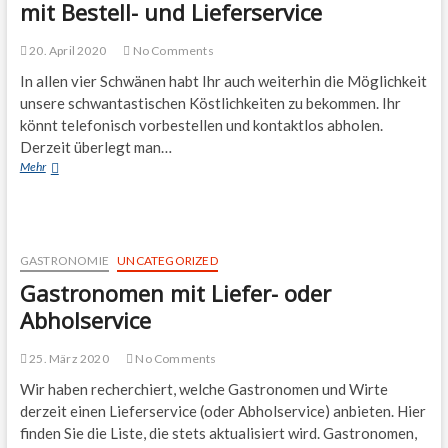
mit Bestell- und Lieferservice
n
20. April 2020
No Comments
In allen vier Schwänen habt Ihr auch weiterhin die Möglichkeit
unsere schwantastischen Köstlichkeiten zu bekommen. Ihr
könnt telefonisch vorbestellen und kontaktlos abholen.
Derzeit überlegt man…
Neusser
Mehr
Schwan
Restaurant
jetzt
auch
mit
GASTRONOMIE
UNCATEGORIZED
Bestell-
Gastronomen mit Liefer- oder
und
Lieferservice
Abholservice
25. März 2020
No Comments
Wir haben recherchiert, welche Gastronomen und Wirte
derzeit einen Lieferservice (oder Abholservice) anbieten. Hier
finden Sie die Liste, die stets aktualisiert wird. Gastronomen,