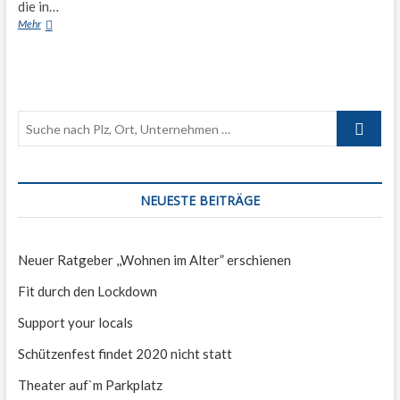
die in…
Gastronomen
Mehr
mit
Liefer-
oder
Abholservice
Suche
nach
Plz,
Ort,
Unterneh
NEUESTE BEITRÄGE
…
Neuer Ratgeber ,,Wohnen im Alter” erschienen
Fit durch den Lockdown
Support your locals
Schützenfest findet 2020 nicht statt
Theater auf`m Parkplatz