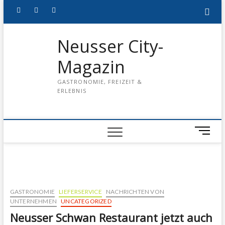
Skip
twitter
facebook
instagram
to
content
Neusser City-
Magazin
GASTRONOMIE, FREIZEIT &
ERLEBNIS
M
e
n
u
B
u
GASTRONOMIE
LIEFERSERVICE
NACHRICHTEN VON
t
UNTERNEHMEN
UNCATEGORIZED
t
Neusser Schwan Restaurant jetzt auch
o